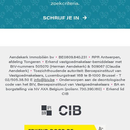
zoekcriteria.
SCHRIJF JE IN
Aendekerk Immobiliën bv
BE0809.840.231
RPR Antwerpen,
•
•
afdeling Tongeren
Erkend vastgoedmakelaar-bemiddelaar met
•
BIV-nummers 505070 (Herman Aendekerk) & 509067 (Claudia
Aendekerk)
Toezichthoudende autoriteit: Beroepsinstituut van
•
Vastgoedmakelaars, Luxemburgstraat 16B te B-1000 Brussel - T
02/505.38.50 E
info@biv.be
Onderworpen aan de deontologische
•
code van het BIV, Beroepsinstituut van Vastgoedmakelaars
BA en
•
borgstelling via NV AXA Belgium (polisnr. 730.390.160)
Erkend lid
•
CIB