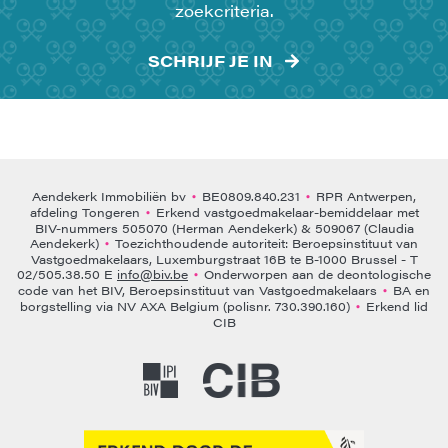
zoekcriteria.
SCHRIJF JE IN
Aendekerk Immobiliën bv
BE0809.840.231
RPR Antwerpen,
•
•
afdeling Tongeren
Erkend vastgoedmakelaar-bemiddelaar met
•
BIV-nummers 505070 (Herman Aendekerk) & 509067 (Claudia
Aendekerk)
Toezichthoudende autoriteit: Beroepsinstituut van
•
Vastgoedmakelaars, Luxemburgstraat 16B te B-1000 Brussel - T
02/505.38.50 E
info@biv.be
Onderworpen aan de deontologische
•
code van het BIV, Beroepsinstituut van Vastgoedmakelaars
BA en
•
borgstelling via NV AXA Belgium (polisnr. 730.390.160)
Erkend lid
•
CIB