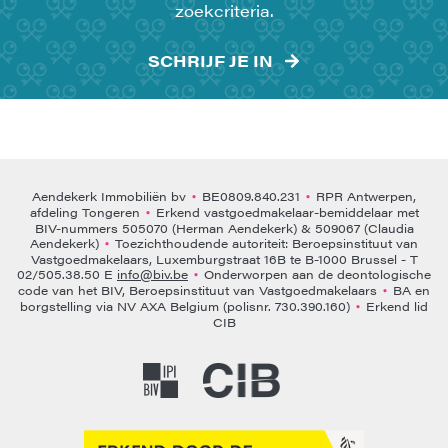
zoekcriteria.
SCHRIJF JE IN
Aendekerk Immobiliën bv
BE0809.840.231
RPR Antwerpen,
•
•
afdeling Tongeren
Erkend vastgoedmakelaar-bemiddelaar met
•
BIV-nummers 505070 (Herman Aendekerk) & 509067 (Claudia
Aendekerk)
Toezichthoudende autoriteit: Beroepsinstituut van
•
Vastgoedmakelaars, Luxemburgstraat 16B te B-1000 Brussel - T
02/505.38.50 E
info@biv.be
Onderworpen aan de deontologische
•
code van het BIV, Beroepsinstituut van Vastgoedmakelaars
BA en
•
borgstelling via NV AXA Belgium (polisnr. 730.390.160)
Erkend lid
•
CIB