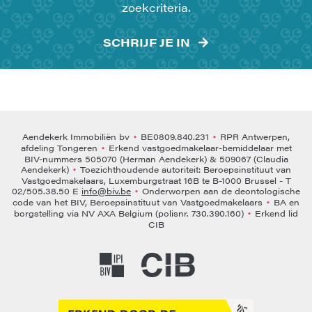
zoekcriteria.
SCHRIJF JE IN
Aendekerk Immobiliën bv
BE0809.840.231
RPR Antwerpen,
•
•
afdeling Tongeren
Erkend vastgoedmakelaar-bemiddelaar met
•
BIV-nummers 505070 (Herman Aendekerk) & 509067 (Claudia
Aendekerk)
Toezichthoudende autoriteit: Beroepsinstituut van
•
Vastgoedmakelaars, Luxemburgstraat 16B te B-1000 Brussel - T
02/505.38.50 E
info@biv.be
Onderworpen aan de deontologische
•
code van het BIV, Beroepsinstituut van Vastgoedmakelaars
BA en
•
borgstelling via NV AXA Belgium (polisnr. 730.390.160)
Erkend lid
•
CIB