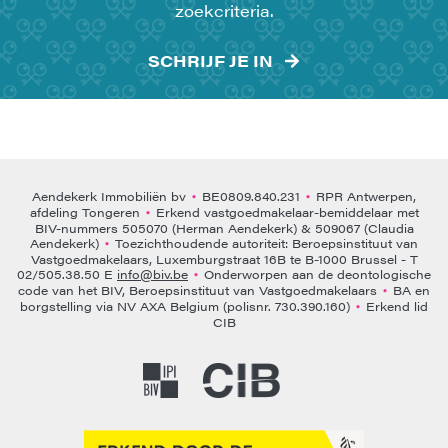
zoekcriteria.
SCHRIJF JE IN
Aendekerk Immobiliën bv
BE0809.840.231
RPR Antwerpen,
•
•
afdeling Tongeren
Erkend vastgoedmakelaar-bemiddelaar met
•
BIV-nummers 505070 (Herman Aendekerk) & 509067 (Claudia
Aendekerk)
Toezichthoudende autoriteit: Beroepsinstituut van
•
Vastgoedmakelaars, Luxemburgstraat 16B te B-1000 Brussel - T
02/505.38.50 E
info@biv.be
Onderworpen aan de deontologische
•
code van het BIV, Beroepsinstituut van Vastgoedmakelaars
BA en
•
borgstelling via NV AXA Belgium (polisnr. 730.390.160)
Erkend lid
•
CIB