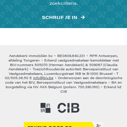
zoekcriteria.
SCHRIJF JE IN
Aendekerk Immobiliën bv
BE0809.840.231
RPR Antwerpen,
•
•
afdeling Tongeren
Erkend vastgoedmakelaar-bemiddelaar met
•
BIV-nummers 505070 (Herman Aendekerk) & 509067 (Claudia
Aendekerk)
Toezichthoudende autoriteit: Beroepsinstituut van
•
Vastgoedmakelaars, Luxemburgstraat 16B te B-1000 Brussel - T
02/505.38.50 E
info@biv.be
Onderworpen aan de deontologische
•
code van het BIV, Beroepsinstituut van Vastgoedmakelaars
BA en
•
borgstelling via NV AXA Belgium (polisnr. 730.390.160)
Erkend lid
•
CIB