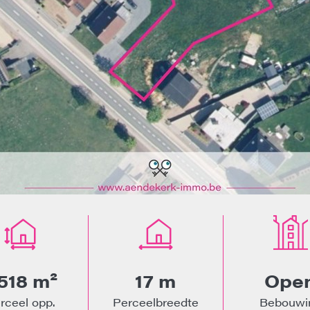
.518 m²
17 m
Ope
rceel opp.
Perceelbreedte
Bebouwi