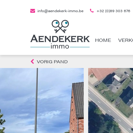
info@aendekerk-immo.be
+32 (0)89 303 676
HOME
VERK
VORIG PAND