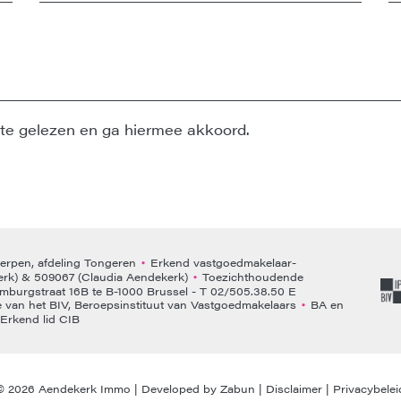
te gelezen en ga hiermee akkoord.
rpen, afdeling Tongeren
Erkend vastgoedmakelaar-
•
rk) & 509067 (Claudia Aendekerk)
Toezichthoudende
•
emburgstraat 16B te B-1000 Brussel - T 02/505.38.50 E
van het BIV, Beroepsinstituut van Vastgoedmakelaars
BA en
•
Erkend lid CIB
© 2026 Aendekerk Immo |
Developed by Zabun
|
Disclaimer
|
Privacybelei