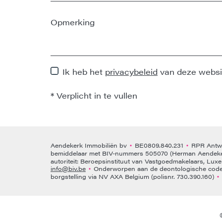
Ik heb het
privacybeleid
van deze websi
*
Verplicht in te vullen
Aendekerk Immobiliën bv
BE0809.840.231
RPR Antwe
•
•
bemiddelaar met BIV-nummers 505070 (Herman Aendeke
autoriteit: Beroepsinstituut van Vastgoedmakelaars, Lux
info@biv.be
Onderworpen aan de deontologische code 
•
borgstelling via NV AXA Belgium (polisnr. 730.390.160)
•