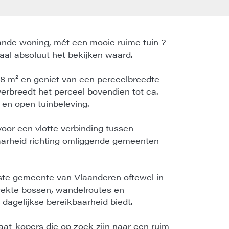
ande woning, mét een mooie ruime tuin ?
aal absoluut het bekijken waard.
8 m² en geniet van een perceelbreedte
verbreedt het perceel bovendien tot ca.
 en open tuinbeleving.
oor een vlotte verbinding tussen
arheid richting omliggende gemeenten
nste gemeente van Vlaanderen oftewel in
rekte bossen, wandelroutes en
 dagelijkse bereikbaarheid biedt.
idaat-kopers die op zoek zijn naar een ruim