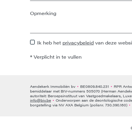
Ik heb het
privacybeleid
van deze websi
*
Verplicht in te vullen
Aendekerk Immobiliën bv
BE0809.840.231
RPR Antwe
•
•
bemiddelaar met BIV-nummers 505070 (Herman Aendeke
autoriteit: Beroepsinstituut van Vastgoedmakelaars, Lux
info@biv.be
Onderworpen aan de deontologische code 
•
borgstelling via NV AXA Belgium (polisnr. 730.390.160)
•