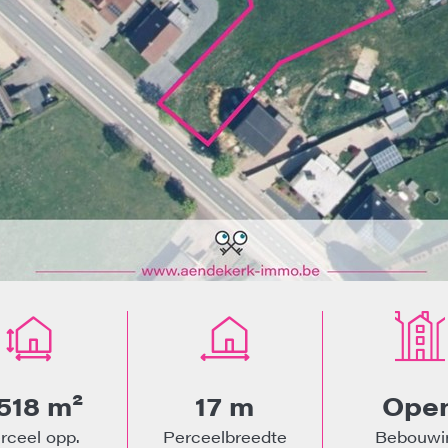
.518 m²
17 m
Ope
rceel opp.
Perceelbreedte
Bebouwi