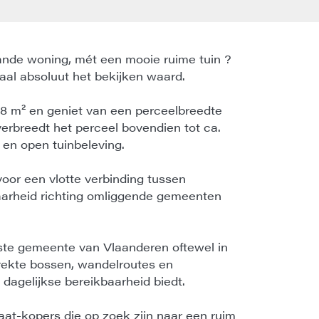
ande woning, mét een mooie ruime tuin ?
aal absoluut het bekijken waard.
8 m² en geniet van een perceelbreedte
verbreedt het perceel bovendien tot ca.
 en open tuinbeleving.
oor een vlotte verbinding tussen
arheid richting omliggende gemeenten
nste gemeente van Vlaanderen oftewel in
rekte bossen, wandelroutes en
 dagelijkse bereikbaarheid biedt.
idaat-kopers die op zoek zijn naar een ruim