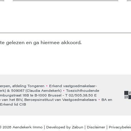
te gelezen en ga hiermee akkoord.
rpen, afdeling Tongeren
Erkend vastgoedmakelaar-
•
rk) & 509067 (Claudia Aendekerk)
Toezichthoudende
•
emburgstraat 16B te B-1000 Brussel - T 02/505.38.50 E
van het BIV, Beroepsinstituut van Vastgoedmakelaars
BA en
•
Erkend lid CIB
© 2026 Aendekerk Immo |
Developed by Zabun
|
Disclaimer
|
Privacybelei