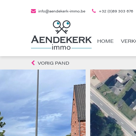
info@aendekerk-immo.be
+32 (0)89 303 676
HOME
VERK
VORIG PAND