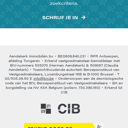
zoekcriteria.
SCHRIJF JE IN
Aendekerk Immobiliën bv
BE0809.840.231
RPR Antwerpen,
•
•
afdeling Tongeren
Erkend vastgoedmakelaar-bemiddelaar met
•
BIV-nummers 505070 (Herman Aendekerk) & 509067 (Claudia
Aendekerk)
Toezichthoudende autoriteit: Beroepsinstituut van
•
Vastgoedmakelaars, Luxemburgstraat 16B te B-1000 Brussel - T
02/505.38.50 E
info@biv.be
Onderworpen aan de deontologische
•
code van het BIV, Beroepsinstituut van Vastgoedmakelaars
BA en
•
borgstelling via NV AXA Belgium (polisnr. 730.390.160)
Erkend lid
•
CIB