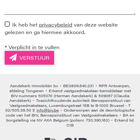
Ik heb het
privacybeleid
van deze website
gelezen en ga hiermee akkoord.
*
Verplicht in te vullen
VERSTUUR
Aendekerk Immobiliën bv
BE0809.840.231
RPR Antwerpen,
•
•
afdeling Tongeren
Erkend vastgoedmakelaar-bemiddelaar met
•
BIV-nummers 505070 (Herman Aendekerk) & 509067 (Claudia
Aendekerk)
Toezichthoudende autoriteit: Beroepsinstituut van
•
Vastgoedmakelaars, Luxemburgstraat 16B te B-1000 Brussel - T
02/505.38.50 E
info@biv.be
Onderworpen aan de deontologische
•
code van het BIV, Beroepsinstituut van Vastgoedmakelaars
BA en
•
borgstelling via NV AXA Belgium (polisnr. 730.390.160)
Erkend lid
•
CIB