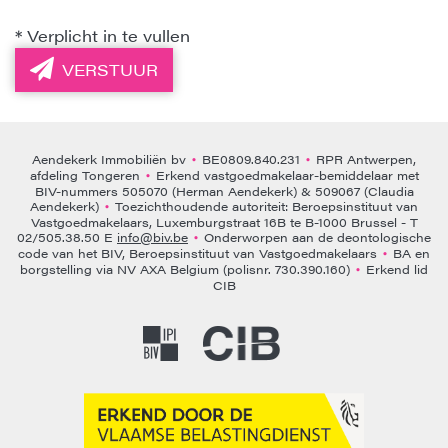
*
Verplicht in te vullen
VERSTUUR
Aendekerk Immobiliën bv
BE0809.840.231
RPR Antwerpen,
•
•
afdeling Tongeren
Erkend vastgoedmakelaar-bemiddelaar met
•
BIV-nummers 505070 (Herman Aendekerk) & 509067 (Claudia
Aendekerk)
Toezichthoudende autoriteit: Beroepsinstituut van
•
Vastgoedmakelaars, Luxemburgstraat 16B te B-1000 Brussel - T
02/505.38.50 E
info@biv.be
Onderworpen aan de deontologische
•
code van het BIV, Beroepsinstituut van Vastgoedmakelaars
BA en
•
borgstelling via NV AXA Belgium (polisnr. 730.390.160)
Erkend lid
•
CIB