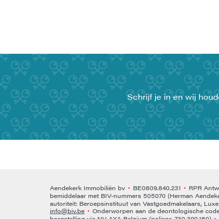
Schrijf je in en wij ho
Aendekerk Immobiliën bv
BE0809.840.231
RPR Antwe
•
•
bemiddelaar met BIV-nummers 505070 (Herman Aendeke
autoriteit: Beroepsinstituut van Vastgoedmakelaars, Lux
info@biv.be
Onderworpen aan de deontologische code 
•
borgstelling via NV AXA Belgium (polisnr. 730.390.160)
•