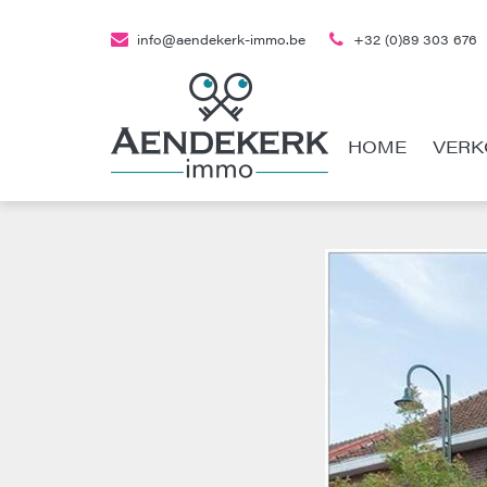
info@aendekerk-immo.be
+32 (0)89 303 676
HOME
VERK