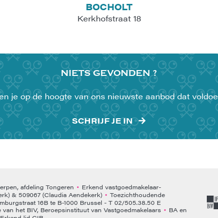
BOCHOLT
Kerkhofstraat 18
NIETS
GEVONDEN ?
uden je op de hoogte van ons nieuwste aanbod dat voldoe
SCHRIJF JE IN
rpen, afdeling Tongeren
Erkend vastgoedmakelaar-
•
rk) & 509067 (Claudia Aendekerk)
Toezichthoudende
•
emburgstraat 16B te B-1000 Brussel - T 02/505.38.50 E
van het BIV, Beroepsinstituut van Vastgoedmakelaars
BA en
•
Erkend lid CIB