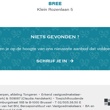
BREE
Klein Rozenlaan 5
NIETS
GEVONDEN ?
uden je op de hoogte van ons nieuwste aanbod dat voldoe
SCHRIJF JE IN
rpen, afdeling Tongeren
Erkend vastgoedmakelaar-
•
rk) & 509067 (Claudia Aendekerk)
Toezichthoudende
•
emburgstraat 16B te B-1000 Brussel - T 02/505.38.50 E
van het BIV, Beroepsinstituut van Vastgoedmakelaars
BA en
•
Erkend lid CIB