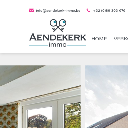
info@aendekerk-immo.be
+32 (0)89 303 676
HOME
VERK