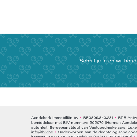
Schrijf je in en wij ho
Aendekerk Immobiliën bv
BE0809.840.231
RPR Antwe
•
•
bemiddelaar met BIV-nummers 505070 (Herman Aendeke
autoriteit: Beroepsinstituut van Vastgoedmakelaars, Lux
info@biv.be
Onderworpen aan de deontologische code 
•
borgstelling via NV AXA Belgium (polisnr. 730.390.160)
•