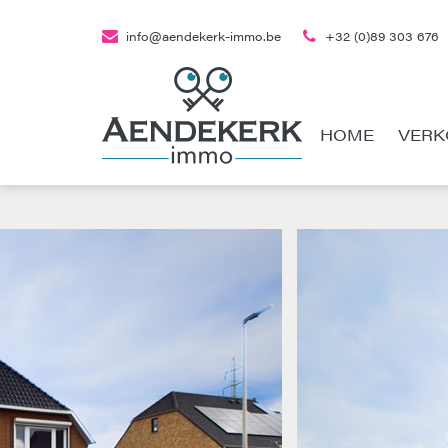
info@aendekerk-immo.be
+32 (0)89 303 676
HOME
VERK