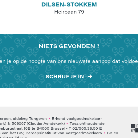
DILSEN-STOKKEM
Heirbaan 79
NIETS
GEVONDEN ?
uden je op de hoogte van ons nieuwste aanbod dat voldoe
SCHRIJF JE IN
rpen, afdeling Tongeren
Erkend vastgoedmakelaar-
•
rk) & 509067 (Claudia Aendekerk)
Toezichthoudende
•
emburgstraat 16B te B-1000 Brussel - T 02/505.38.50 E
van het BIV, Beroepsinstituut van Vastgoedmakelaars
BA en
•
Erkend lid CIB