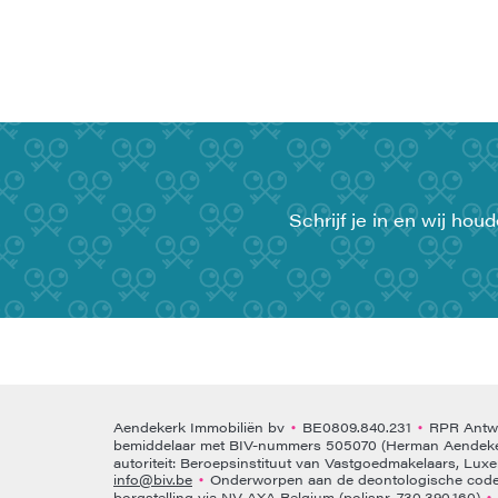
Schrijf je in en wij ho
Aendekerk Immobiliën bv
BE0809.840.231
RPR Antwe
•
•
bemiddelaar met BIV-nummers 505070 (Herman Aendeke
autoriteit: Beroepsinstituut van Vastgoedmakelaars, Lux
info@biv.be
Onderworpen aan de deontologische code 
•
borgstelling via NV AXA Belgium (polisnr. 730.390.160)
•