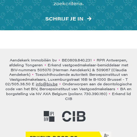
zoekcriteria.
SCHRIJF JE IN
Aendekerk Immobiliën bv
BE0809.840.231
RPR Antwerpen,
•
•
afdeling Tongeren
Erkend vastgoedmakelaar-bemiddelaar met
•
BIV-nummers 505070 (Herman Aendekerk) & 509067 (Claudia
Aendekerk)
Toezichthoudende autoriteit: Beroepsinstituut van
•
Vastgoedmakelaars, Luxemburgstraat 16B te B-1000 Brussel - T
02/505.38.50 E
info@biv.be
Onderworpen aan de deontologische
•
code van het BIV, Beroepsinstituut van Vastgoedmakelaars
BA en
•
borgstelling via NV AXA Belgium (polisnr. 730.390.160)
Erkend lid
•
CIB