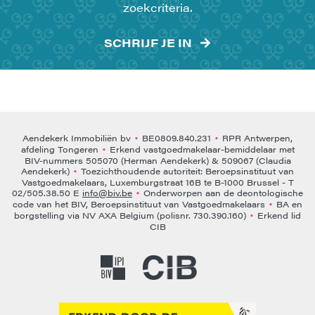
zoekcriteria.
SCHRIJF JE IN
Aendekerk Immobiliën bv
BE0809.840.231
RPR Antwerpen,
•
•
afdeling Tongeren
Erkend vastgoedmakelaar-bemiddelaar met
•
BIV-nummers 505070 (Herman Aendekerk) & 509067 (Claudia
Aendekerk)
Toezichthoudende autoriteit: Beroepsinstituut van
•
Vastgoedmakelaars, Luxemburgstraat 16B te B-1000 Brussel - T
02/505.38.50 E
info@biv.be
Onderworpen aan de deontologische
•
code van het BIV, Beroepsinstituut van Vastgoedmakelaars
BA en
•
borgstelling via NV AXA Belgium (polisnr. 730.390.160)
Erkend lid
•
CIB