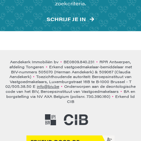
zoekcriteria.
SCHRIJF JE IN
Aendekerk Immobiliën bv
BE0809.840.231
RPR Antwerpen,
•
•
afdeling Tongeren
Erkend vastgoedmakelaar-bemiddelaar met
•
BIV-nummers 505070 (Herman Aendekerk) & 509067 (Claudia
Aendekerk)
Toezichthoudende autoriteit: Beroepsinstituut van
•
Vastgoedmakelaars, Luxemburgstraat 16B te B-1000 Brussel - T
02/505.38.50 E
info@biv.be
Onderworpen aan de deontologische
•
code van het BIV, Beroepsinstituut van Vastgoedmakelaars
BA en
•
borgstelling via NV AXA Belgium (polisnr. 730.390.160)
Erkend lid
•
CIB