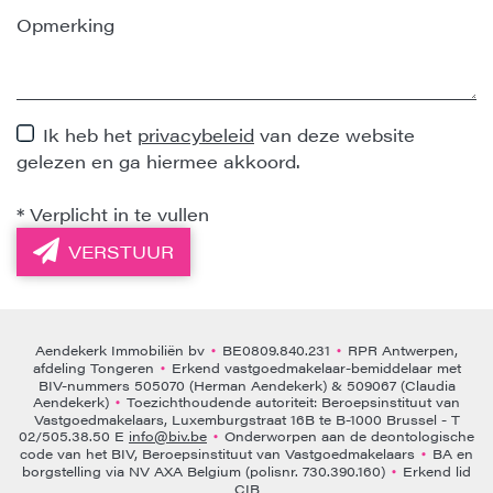
Ik heb het
privacybeleid
van deze website
gelezen en ga hiermee akkoord.
*
Verplicht in te vullen
VERSTUUR
Aendekerk Immobiliën bv
BE0809.840.231
RPR Antwerpen,
•
•
afdeling Tongeren
Erkend vastgoedmakelaar-bemiddelaar met
•
BIV-nummers 505070 (Herman Aendekerk) & 509067 (Claudia
Aendekerk)
Toezichthoudende autoriteit: Beroepsinstituut van
•
Vastgoedmakelaars, Luxemburgstraat 16B te B-1000 Brussel - T
02/505.38.50 E
info@biv.be
Onderworpen aan de deontologische
•
code van het BIV, Beroepsinstituut van Vastgoedmakelaars
BA en
•
borgstelling via NV AXA Belgium (polisnr. 730.390.160)
Erkend lid
•
CIB