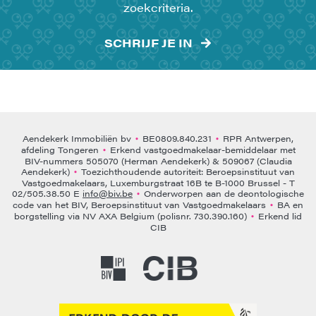
zoekcriteria.
SCHRIJF JE IN
Aendekerk Immobiliën bv
BE0809.840.231
RPR Antwerpen,
•
•
afdeling Tongeren
Erkend vastgoedmakelaar-bemiddelaar met
•
BIV-nummers 505070 (Herman Aendekerk) & 509067 (Claudia
Aendekerk)
Toezichthoudende autoriteit: Beroepsinstituut van
•
Vastgoedmakelaars, Luxemburgstraat 16B te B-1000 Brussel - T
02/505.38.50 E
info@biv.be
Onderworpen aan de deontologische
•
code van het BIV, Beroepsinstituut van Vastgoedmakelaars
BA en
•
borgstelling via NV AXA Belgium (polisnr. 730.390.160)
Erkend lid
•
CIB