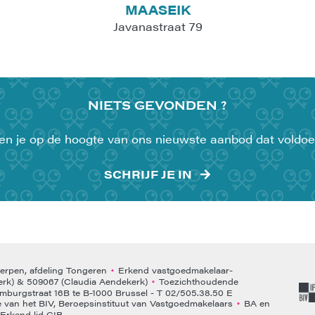
MAASEIK
Javanastraat 79
NIETS
GEVONDEN ?
uden je op de hoogte van ons nieuwste aanbod dat voldoe
SCHRIJF JE IN
rpen, afdeling Tongeren
Erkend vastgoedmakelaar-
•
rk) & 509067 (Claudia Aendekerk)
Toezichthoudende
•
emburgstraat 16B te B-1000 Brussel - T 02/505.38.50 E
van het BIV, Beroepsinstituut van Vastgoedmakelaars
BA en
•
Erkend lid CIB