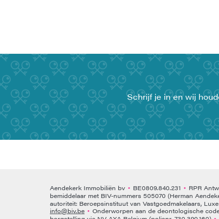
Schrijf je in en wij ho
Aendekerk Immobiliën bv
BE0809.840.231
RPR Antwe
•
•
bemiddelaar met BIV-nummers 505070 (Herman Aendeke
autoriteit: Beroepsinstituut van Vastgoedmakelaars, Lux
info@biv.be
Onderworpen aan de deontologische code 
•
borgstelling via NV AXA Belgium (polisnr. 730.390.160)
•