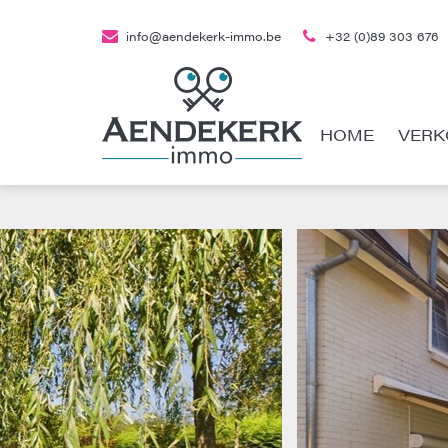
info@aendekerk-immo.be
+32 (0)89 303 676
HOME
VERK