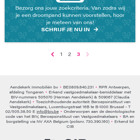
Bezorg ons jouw zoekcriteria. Van zodra wij
je een droompand kunnen voorstellen, hoor
je meteen van ons!
SCHRIJF JE NU IN
1
2
3
Aendekerk Immobiliën bv
BE0809.840.231
RPR Antwerpen,
•
•
afdeling Tongeren
Erkend vastgoedmakelaar-bemiddelaar met
•
BIV-nummers 505070 (Herman Aendekerk) & 509067 (Claudia
Aendekerk)
Toezichthoudende autoriteit: Beroepsinstituut van
•
Vastgoedmakelaars, Luxemburgstraat 16B te B-1000 Brussel - T
02/505.38.50 E
info@biv.be
Onderworpen aan de deontologische
•
code van het BIV, Beroepsinstituut van Vastgoedmakelaars
BA en
•
borgstelling via NV AXA Belgium (polisnr. 730.390.160)
Erkend lid
•
CIB