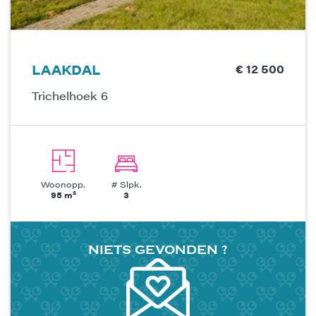
LAAKDAL
€ 12 500
Trichelhoek 6
Woonopp.
# Slpk.
95 m²
3
NIETS
GEVONDEN
?