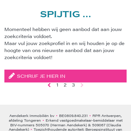
SPIJTIG ...
Momenteel hebben wij geen aanbod dat aan jouw
zoekcriteria voldoet.
Maar vul jouw zoekprofiel in en wij houden je op de
hoogte van ons nieuwste aanbod dat aan jouw
zoekcriteria voldoet!
SCHRIJF JE HIER IN
1
2
3
Aendekerk Immobiliën bv
BE0809.840.231
RPR Antwerpen,
•
•
afdeling Tongeren
Erkend vastgoedmakelaar-bemiddelaar met
•
BIV-nummers 505070 (Herman Aendekerk) & 509067 (Claudia
Aendekerk)
Toezichthoudende autoriteit: Beroepsinstituut van
•