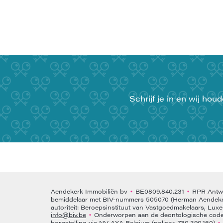
Schrijf je in en wij ho
Aendekerk Immobiliën bv
BE0809.840.231
RPR Antwe
•
•
bemiddelaar met BIV-nummers 505070 (Herman Aendeke
autoriteit: Beroepsinstituut van Vastgoedmakelaars, Lux
info@biv.be
Onderworpen aan de deontologische code 
•
borgstelling via NV AXA Belgium (polisnr. 730.390.160)
•