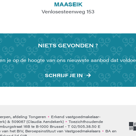
MAASEIK
Venlosesteenweg 153
NIETS
GEVONDEN ?
uden je op de hoogte van ons nieuwste aanbod dat voldoe
SCHRIJF JE IN
rpen, afdeling Tongeren
Erkend vastgoedmakelaar-
•
rk) & 509067 (Claudia Aendekerk)
Toezichthoudende
•
emburgstraat 16B te B-1000 Brussel - T 02/505.38.50 E
van het BIV, Beroepsinstituut van Vastgoedmakelaars
BA en
•
Erkend lid CIB