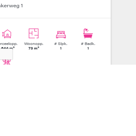
Wieljestraat 1 A
Perceelopp.
Woonopp.
# Slpk.
# Badk.
317 m²
152 m²
2
1
Tuin?
Ja
ONTDEK ONS VOLLEDIGE AANBOD