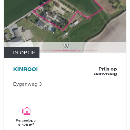
IN OPTIE
KINROOI
Prijs op
aanvraag
Eygenweg 3
Perceelopp.
9 475 m²