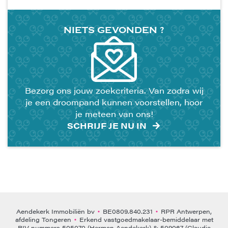
NIETS
GEVONDEN
?
Bezorg ons jouw zoekcriteria. Van zodra wij
je een droompand kunnen voorstellen, hoor
je meteen van ons!
SCHRIJF JE NU IN
Aendekerk Immobiliën bv
BE0809.840.231
RPR Antwerpen,
•
•
afdeling Tongeren
Erkend vastgoedmakelaar-bemiddelaar met
•
BIV-nummers 505070 (Herman Aendekerk) & 509067 (Claudia