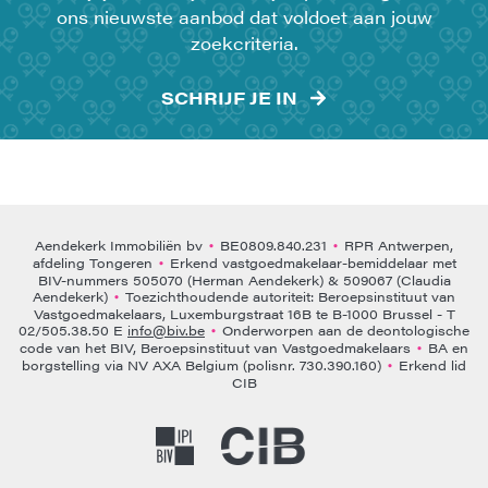
ons nieuwste aanbod dat voldoet aan jouw
zoekcriteria.
SCHRIJF JE IN
Aendekerk Immobiliën bv
BE0809.840.231
RPR Antwerpen,
•
•
afdeling Tongeren
Erkend vastgoedmakelaar-bemiddelaar met
•
BIV-nummers 505070 (Herman Aendekerk) & 509067 (Claudia
Aendekerk)
Toezichthoudende autoriteit: Beroepsinstituut van
•
Vastgoedmakelaars, Luxemburgstraat 16B te B-1000 Brussel - T
02/505.38.50 E
info@biv.be
Onderworpen aan de deontologische
•
code van het BIV, Beroepsinstituut van Vastgoedmakelaars
BA en
•
borgstelling via NV AXA Belgium (polisnr. 730.390.160)
Erkend lid
•
CIB