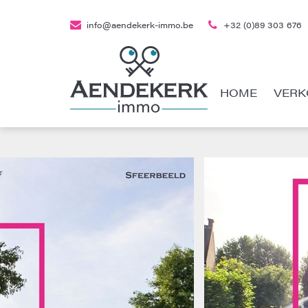
info@aendekerk-immo.be
+32 (0)89 303 676
HOME
VERK