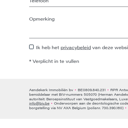
Ik heb het
privacybeleid
van deze websi
*
Verplicht in te vullen
Aendekerk Immobiliën bv
BE0809.840.231
RPR Antwe
•
•
bemiddelaar met BIV-nummers 505070 (Herman Aendeke
autoriteit: Beroepsinstituut van Vastgoedmakelaars, Lux
info@biv.be
Onderworpen aan de deontologische code 
•
borgstelling via NV AXA Belgium (polisnr. 730.390.160)
•