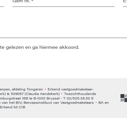
te gelezen en ga hiermee akkoord.
rpen, afdeling Tongeren
Erkend vastgoedmakelaar-
•
rk) & 509067 (Claudia Aendekerk)
Toezichthoudende
•
emburgstraat 16B te B-1000 Brussel - T 02/505.38.50 E
van het BIV, Beroepsinstituut van Vastgoedmakelaars
BA en
•
Erkend lid CIB