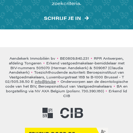
zoekcriteria.
SCHRIJF JE IN
Aendekerk Immobiliën bv
BE0809.840.231
RPR Antwerpen,
•
•
afdeling Tongeren
Erkend vastgoedmakelaar-bemiddelaar met
•
BIV-nummers 505070 (Herman Aendekerk) & 509067 (Claudia
Aendekerk)
Toezichthoudende autoriteit: Beroepsinstituut van
•
Vastgoedmakelaars, Luxemburgstraat 16B te B-1000 Brussel - T
02/505.38.50 E
info@biv.be
Onderworpen aan de deontologische
•
code van het BIV, Beroepsinstituut van Vastgoedmakelaars
BA en
•
borgstelling via NV AXA Belgium (polisnr. 730.390.160)
Erkend lid
•
CIB