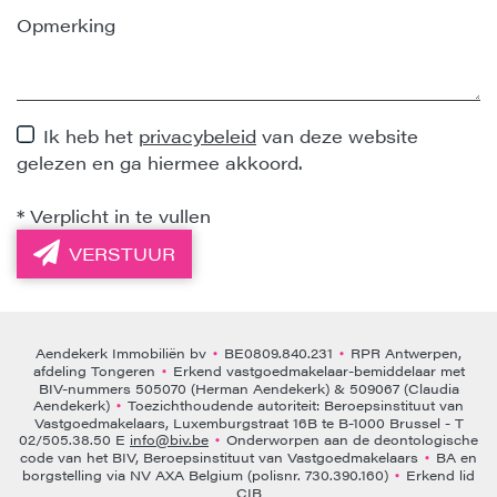
Ik heb het
privacybeleid
van deze website
gelezen en ga hiermee akkoord.
*
Verplicht in te vullen
VERSTUUR
Aendekerk Immobiliën bv
BE0809.840.231
RPR Antwerpen,
•
•
afdeling Tongeren
Erkend vastgoedmakelaar-bemiddelaar met
•
BIV-nummers 505070 (Herman Aendekerk) & 509067 (Claudia
Aendekerk)
Toezichthoudende autoriteit: Beroepsinstituut van
•
Vastgoedmakelaars, Luxemburgstraat 16B te B-1000 Brussel - T
02/505.38.50 E
info@biv.be
Onderworpen aan de deontologische
•
code van het BIV, Beroepsinstituut van Vastgoedmakelaars
BA en
•
borgstelling via NV AXA Belgium (polisnr. 730.390.160)
Erkend lid
•
CIB