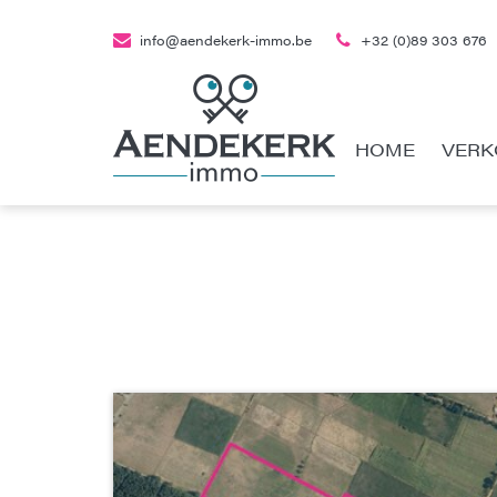
info@aendekerk-immo.be
+32 (0)89 303 676
HOME
VERK