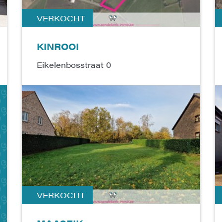
VERKOCHT
KINROOI
Eikelenbosstraat 0
VERKOCHT