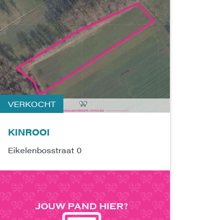
VERKOCHT
KINROOI
Eikelenbosstraat 0
JOUW PAND
HIER?