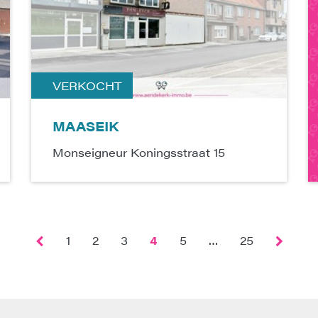
VERKOCHT
MAASEIK
Monseigneur Koningsstraat 15
1
2
3
4
5
25
…