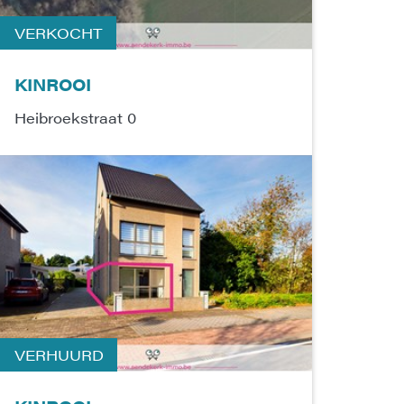
VERKOCHT
KINROOI
Heibroekstraat 0
VERHUURD