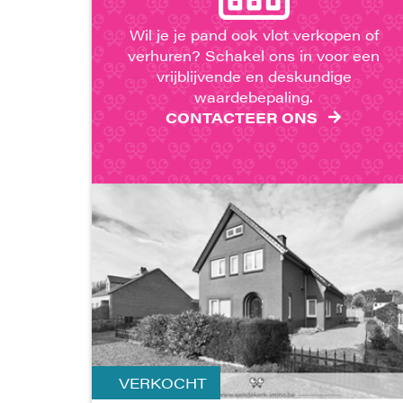
Wil je je pand ook vlot verkopen of
verhuren? Schakel ons in voor een
vrijblijvende en deskundige
waardebepaling.
CONTACTEER ONS
VERKOCHT