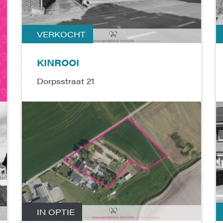
VERKOCHT
KINROOI
Dorpsstraat 21
GEBOUWEN EN GRONDEN VOOR
HONDENINSTRUCTIE, THERAPIECENTRUM,
HONDENPENSION EN/OF DIERENASIEL
Perceelopp.
9 475 m²
IN OPTIE