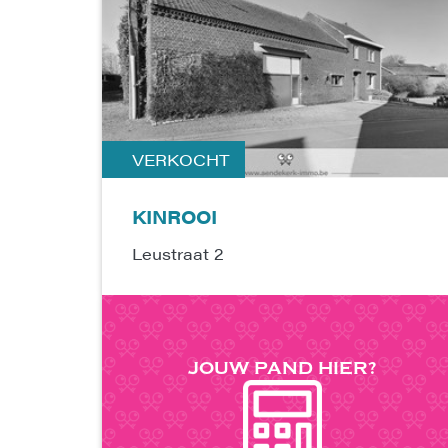
VERKOCHT
KINROOI
Leustraat 2
JOUW PAND
HIER?