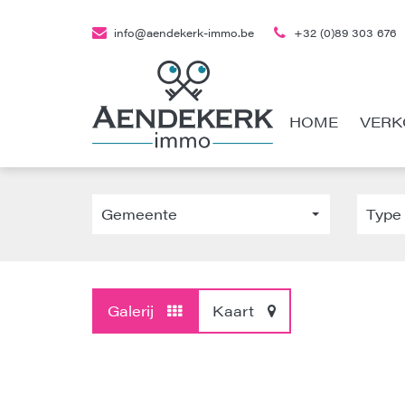
info@aendekerk-immo.be
+32 (0)89 303 676
HOME
VERK
Gemeente
Type
Galerij
Kaart