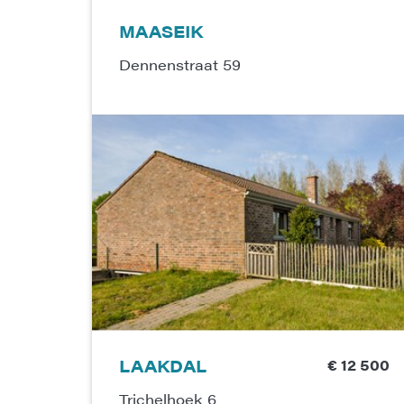
MAASEIK
Dennenstraat 59
MATERIALEN VOOR EEN
HOUTSKELETBOUW WONING/CHALET VAN
95 M²
Woonopp.
# Slpk.
95 m²
3
LAAKDAL
€ 12 500
Trichelhoek 6