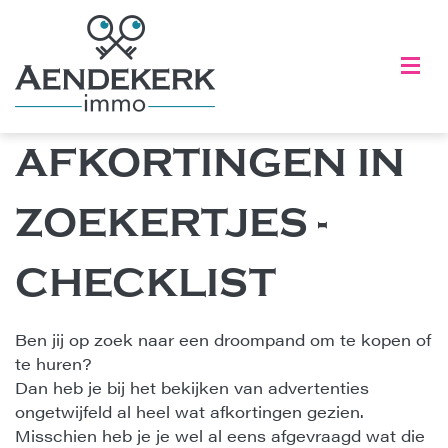
HOU ME OP DE HOOGTE
info@aendekerk-immo.be
HOME
AFKORTINGEN IN
+32 (0)89 303 676
VERKOPEN
GRATIS SCHATTING
login
ZOEKERTJES -
TE KOOP
TE HUUR
CHECKLIST
REFERENTIES
OVER ONS
Ben jij op zoek naar een droompand om te kopen of
BLOG
te huren?
Dan heb je bij het bekijken van advertenties
CONTACT
ongetwijfeld al heel wat afkortingen gezien.
Misschien heb je je wel al eens afgevraagd wat die