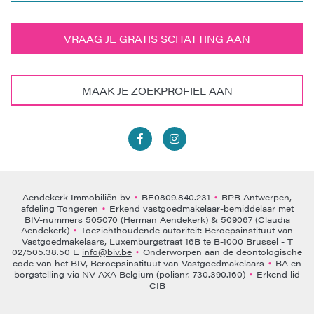
VRAAG JE GRATIS SCHATTING AAN
MAAK JE ZOEKPROFIEL AAN
Aendekerk Immobiliën bv
BE0809.840.231
RPR Antwerpen,
•
•
afdeling Tongeren
Erkend vastgoedmakelaar-bemiddelaar met
•
BIV-nummers 505070 (Herman Aendekerk) & 509067 (Claudia
Aendekerk)
Toezichthoudende autoriteit: Beroepsinstituut van
•
Vastgoedmakelaars, Luxemburgstraat 16B te B-1000 Brussel - T
02/505.38.50 E
info@biv.be
Onderworpen aan de deontologische
•
code van het BIV, Beroepsinstituut van Vastgoedmakelaars
BA en
•
borgstelling via NV AXA Belgium (polisnr. 730.390.160)
Erkend lid
•
CIB