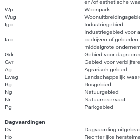
en/of esthetische wa
Wp
Woonpark
Wug
Woonuitbreidingsgebi
Igb
Industriegebied
Industriegebied voor 
Iab
bedrijven of gebieden 
middelgrote onderne
Gdr
Gebied voor dagrecre
Gvr
Gebied voor verblijfsr
Ag
Agrarisch gebied
Lwag
Landschappelijk waar
Bg
Bosgebied
Ng
Natuurgebied
Nr
Natuurreservaat
Pg
Parkgebied
Dagvaardingen
Dv
Dagvaarding uitgebra
Ho
Rechterlijke herstelm