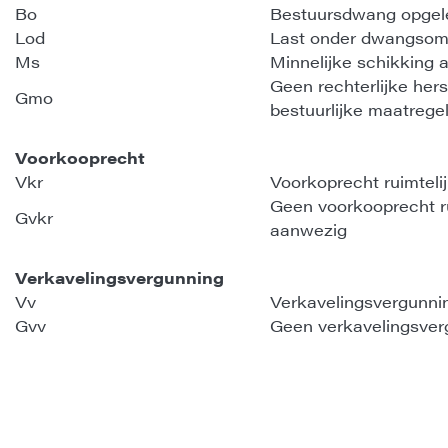
Bo
Bestuursdwang opgel
Lod
Last onder dwangsom
Ms
Minnelijke schikking
Geen rechterlijke hers
Gmo
bestuurlijke maatrege
Voorkooprecht
Vkr
Voorkoprecht ruimteli
Geen voorkooprecht ru
Gvkr
aanwezig
Verkavelingsvergunning
Vv
Verkavelingsvergunni
Gvv
Geen verkavelingsver