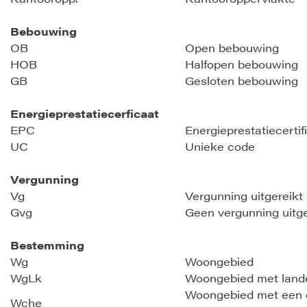
Bebouwing
OB
Open bebouwing
HOB
Halfopen bebouwing
GB
Gesloten bebouwing
Energieprestatiecerficaat
EPC
Energieprestatiecertif
UC
Unieke code
Vergunning
Vg
Vergunning uitgereikt
Gvg
Geen vergunning uitge
Bestemming
Wg
Woongebied
WgLk
Woongebied met lande
Woongebied met een cu
Wche