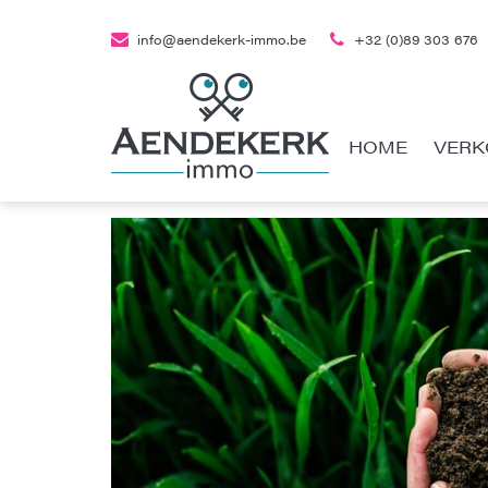
info@aendekerk-immo.be
+32 (0)89 303 676
HOME
VERK