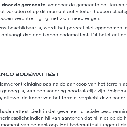
g door de gemeente
: wanneer de gemeente het terrein cl
het verleden of op dit moment activiteiten hebben plaat
 bodemverontreiniging met zich meebrengen.
ns beschikbaar is, wordt het perceel niet opgenomen in
e ontvangt dan een blanco bodemattest. Dit betekent ech
LANCO BODEMATTEST
emverontreiniging pas na de aankoop van het terrein aa
 genoeg is, kan een sanering noodzakelijk zijn. Volgens
 oftewel de koper van het terrein, verplicht deze sanerin
 bodemattest biedt in dat geval een cruciale beschermi
neringsplicht indien hij kan aantonen dat hij niet op de
t moment van de aankoop. Het bodemattest fungeert da