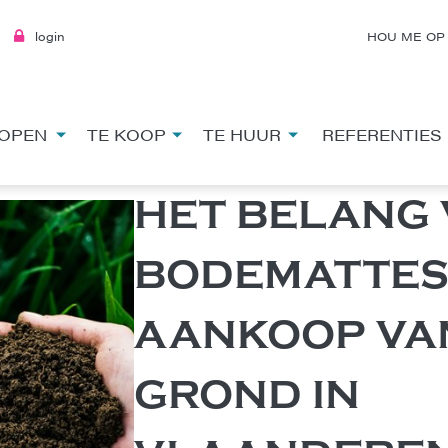
login
HOU ME OP
OPEN
TE KOOP
TE HUUR
REFERENTIES
HET BELANG 
BODEMATTEST
AANKOOP VA
GROND IN