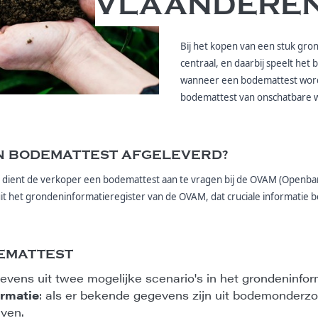
VLAANDERE
Bij het kopen van een stuk gro
centraal, en daarbij speelt het b
wanneer een bodemattest wordt
bodemattest van onschatbare w
 BODEMATTEST AFGELEVERD?
d dient de verkoper een bodemattest aan te vragen bij de OVAM (Openbar
uit het grondeninformatieregister van de OVAM, dat cruciale informatie 
EMATTEST
vens uit twee mogelijke scenario's in het grondeninform
rmatie
: als er bekende gegevens zijn uit bodemonderz
jven.