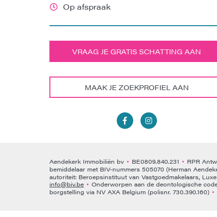
Op afspraak
VRAAG JE GRATIS SCHATTING AAN
MAAK JE ZOEKPROFIEL AAN
Aendekerk Immobiliën bv
BE0809.840.231
RPR Antwe
•
•
bemiddelaar met BIV-nummers 505070 (Herman Aendeke
autoriteit: Beroepsinstituut van Vastgoedmakelaars, Lux
info@biv.be
Onderworpen aan de deontologische code 
•
borgstelling via NV AXA Belgium (polisnr. 730.390.160)
•