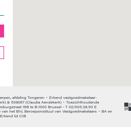
rpen, afdeling Tongeren
Erkend vastgoedmakelaar-
•
rk) & 509067 (Claudia Aendekerk)
Toezichthoudende
•
emburgstraat 16B te B-1000 Brussel - T 02/505.38.50 E
van het BIV, Beroepsinstituut van Vastgoedmakelaars
BA en
•
Erkend lid CIB