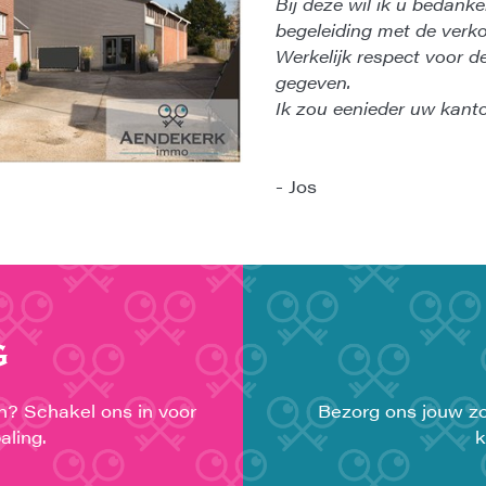
Bij deze wil ik u bedank
begeleiding met de verk
Werkelijk respect voor d
gegeven.
Ik zou eenieder uw kanto
- Jos
G
en? Schakel ons in voor
Bezorg ons jouw zo
aling.
k