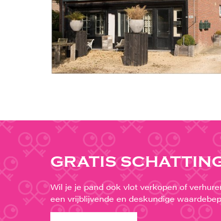
GRATIS SCHATTIN
Wil je je pand ook vlot verkopen of verhur
een vrijblijvende en deskundige waardebep