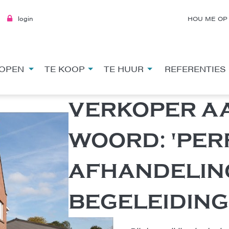
login
HOU ME OP
OPEN
TE KOOP
TE HUUR
REFERENTIES
VERKOPER A
WOORD: 'PER
AFHANDELIN
BEGELEIDING