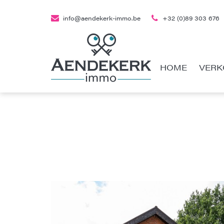
info@aendekerk-immo.be
+32 (0)89 303 676
HOME
VERK