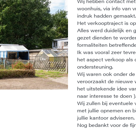
Wij hebben contact met 
woonhuis, via info van 
indruk hadden gemaakt
Het verkooptraject is 
Alles werd duidelijk e
gezet dienden te worden
formaliteiten betreffend
Ik was vooral zeer tevre
het aspect verkoop als d
ondersteuning.
Wij waren ook onder de 
veroorzaakt de nieuwe
het uitstekende idee v
naar interesse te doen )
Wij zullen bij eventuel
met jullie opnemen en b
jullie kantoor adviseren.
Nog bedankt voor de fi