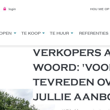
login
HOU ME OP
OPEN
TE KOOP
TE HUUR
REFERENTIES
VERKOPERS 
WOORD: 'VO
TEVREDEN O
JULLIE AANB