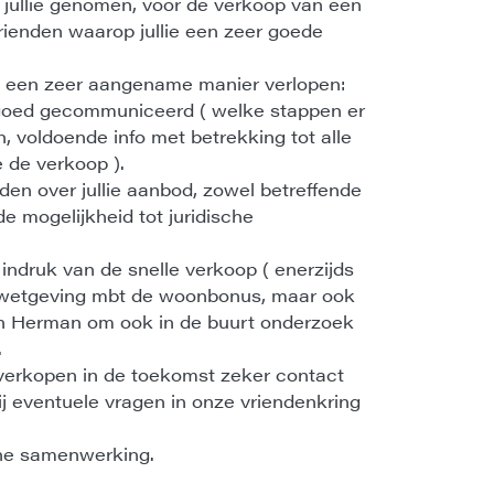
jullie genomen, voor de verkoop van een
vrienden waarop jullie een zeer goede
.
op een zeer aangename manier verlopen:
n goed gecommuniceerd ( welke stappen er
, voldoende info met betrekking tot alle
e de verkoop ).
den over jullie aanbod, zowel betreffende
e mogelijkheid tot juridische
indruk van de snelle verkoop ( enerzijds
 wetgeving mbt de woonbonus, maar ook
an Herman om ook in de buurt onderzoek
.
e verkopen in de toekomst zeker contact
ij eventuele vragen in onze vriendenkring
jne samenwerking.