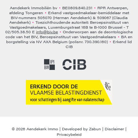
Aendekerk Immobiliën bv
BE0809.840.231
RPR Antwerpen,
•
•
afdeling Tongeren
Erkend vastgoedmakelaar-bemiddelaar met
•
BIV-nummers 505070 (Herman Aendekerk) & 509067 (Claudia
Aendekerk)
Toezichthoudende autoriteit: Beroepsinstituut van
•
Vastgoedmakelaars, Luxemburgstraat 16B te B-1000 Brussel - T
02/505.38.50 E
info@biv.be
Onderworpen aan de deontologische
•
code van het BIV, Beroepsinstituut van Vastgoedmakelaars
BA en
•
borgstelling via NV AXA Belgium (polisnr. 730.390.160)
Erkend lid
•
CIB
© 2026 Aendekerk Immo |
Developed by Zabun
|
Disclaimer
|
Privacybeleid