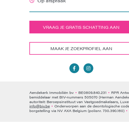
Op afspraak
VRAAG JE GRATIS SCHATTING AAN
MAAK JE ZOEKPROFIEL AAN
Aendekerk Immobiliën bv
BE0809.840.231
RPR Antwe
•
•
bemiddelaar met BIV-nummers 505070 (Herman Aendeke
autoriteit: Beroepsinstituut van Vastgoedmakelaars, Lux
info@biv.be
Onderworpen aan de deontologische code 
•
borgstelling via NV AXA Belgium (polisnr. 730.390.160)
•