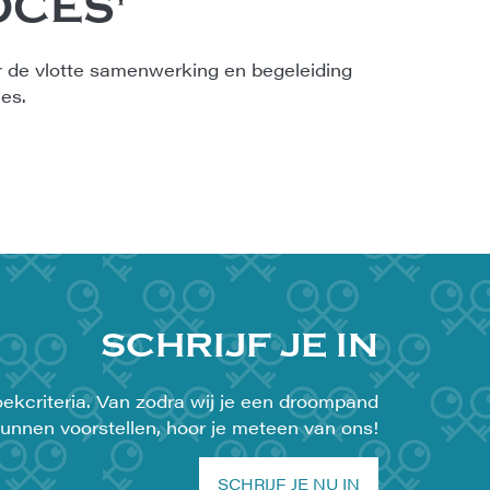
CES'
r de vlotte samenwerking en begeleiding
es.
SCHRIJF JE IN
ekcriteria. Van zodra wij je een droompand
unnen voorstellen, hoor je meteen van ons!
SCHRIJF JE NU IN