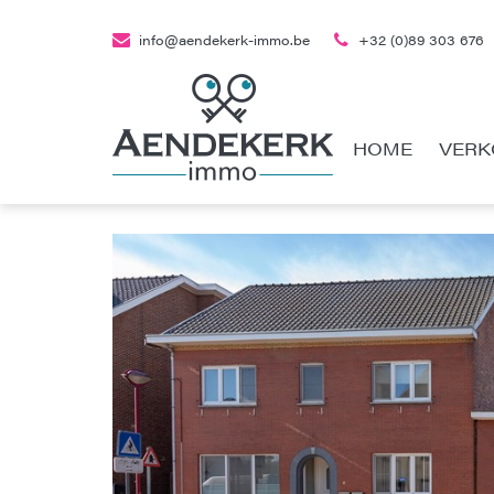
info@aendekerk-immo.be
+32 (0)89 303 676
HOME
VERK