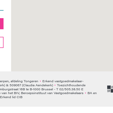
rpen, afdeling Tongeren
Erkend vastgoedmakelaar-
•
rk) & 509067 (Claudia Aendekerk)
Toezichthoudende
•
emburgstraat 16B te B-1000 Brussel - T 02/505.38.50 E
van het BIV, Beroepsinstituut van Vastgoedmakelaars
BA en
•
Erkend lid CIB