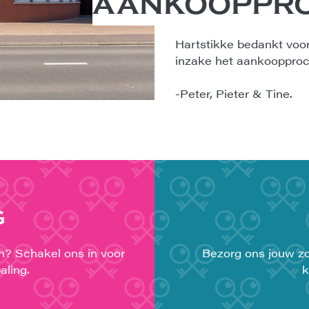
AANKOOPPRO
Hartstikke bedankt voo
inzake het aankoopproc
-Peter, Pieter & Tine.
G
en? Schakel ons in voor
Bezorg ons jouw zo
aling.
k