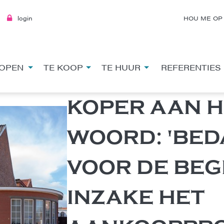
login
HOU ME OP
OPEN
TE KOOP
TE HUUR
REFERENTIES
KOPER AAN H
WOORD: 'BE
VOOR DE BEG
INZAKE HET