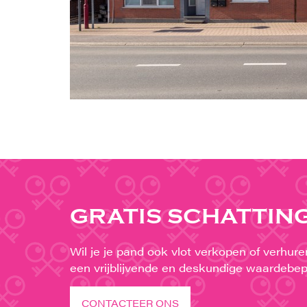
GRATIS SCHATTIN
Wil je je pand ook vlot verkopen of verhur
een vrijblijvende en deskundige waardebep
CONTACTEER ONS