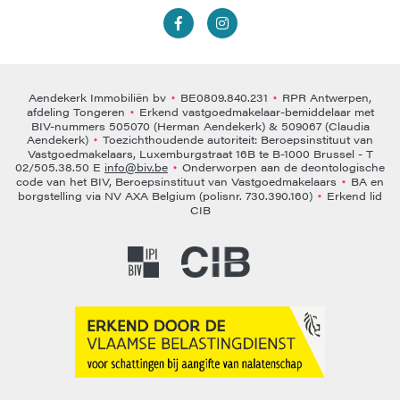
Aendekerk Immobiliën bv
BE0809.840.231
RPR Antwerpen,
•
•
afdeling Tongeren
Erkend vastgoedmakelaar-bemiddelaar met
•
BIV-nummers 505070 (Herman Aendekerk) & 509067 (Claudia
Aendekerk)
Toezichthoudende autoriteit: Beroepsinstituut van
•
Vastgoedmakelaars, Luxemburgstraat 16B te B-1000 Brussel - T
02/505.38.50 E
info@biv.be
Onderworpen aan de deontologische
•
code van het BIV, Beroepsinstituut van Vastgoedmakelaars
BA en
•
borgstelling via NV AXA Belgium (polisnr. 730.390.160)
Erkend lid
•
CIB