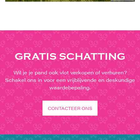
GRATIS SCHATTING
Wil je je pand ook vlot verkopen of verhuren?
Schakel ons in voor een vrijblijvende en deskundige
waardebepaling.
CONTACTEER ONS