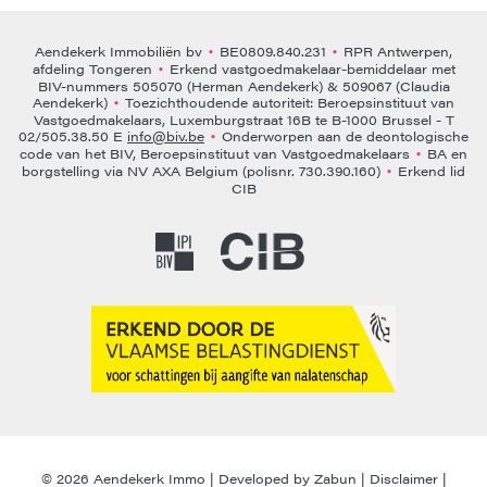
Aendekerk Immobiliën bv
BE0809.840.231
RPR Antwerpen,
•
•
afdeling Tongeren
Erkend vastgoedmakelaar-bemiddelaar met
•
BIV-nummers 505070 (Herman Aendekerk) & 509067 (Claudia
Aendekerk)
Toezichthoudende autoriteit: Beroepsinstituut van
•
Vastgoedmakelaars, Luxemburgstraat 16B te B-1000 Brussel - T
02/505.38.50 E
info@biv.be
Onderworpen aan de deontologische
•
code van het BIV, Beroepsinstituut van Vastgoedmakelaars
BA en
•
borgstelling via NV AXA Belgium (polisnr. 730.390.160)
Erkend lid
•
CIB
© 2026 Aendekerk Immo |
Developed by Zabun
|
Disclaimer
|